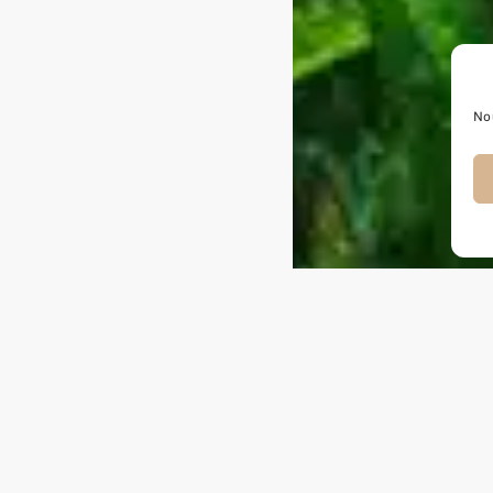
Nou
Le peeling aux algues se déroule en
JOUR 1
: consultation cutanée
patch-test