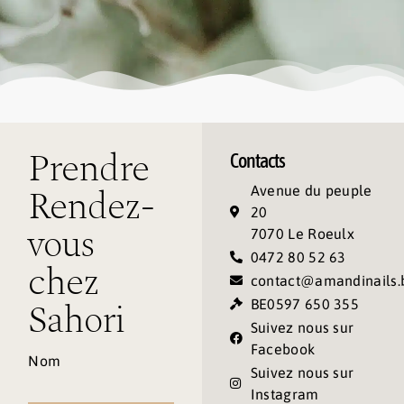
Prendre
Contacts
Rendez-
Avenue du peuple
20
vous
7070 Le Roeulx
0472 80 52 63
chez
contact@amandinails.
Sahori
BE0597 650 355
Suivez nous sur
Facebook
Nom
Suivez nous sur
Instagram