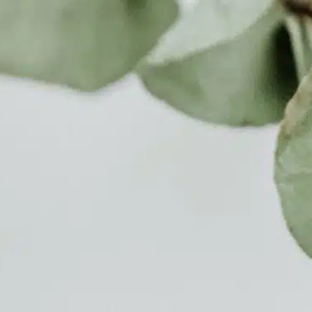
l
À Propos
Soins
Tarifs