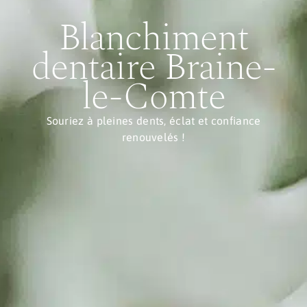
Blanchiment
dentaire Braine-
le-Comte
Souriez à pleines dents, éclat et confiance
renouvelés !