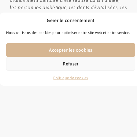
les personnes diabètique, les dents dévitalisées, les
dents déchaussées, les caries, les bridges, les
Gérer le consentement
couronnes, Les mineurs d’âge, la résine. …..
Nous utilisons des cookies pour optimiser notre site web et notre service.
Accepter les cookies
Refuser
Politique de cookies